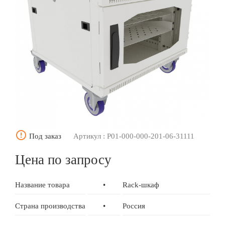
error_outline
Под заказ
Артикул : P01-000-000-201-06-31111
Цена по запросу
Название товара
•
Rack-шкаф
Страна производства
•
Россия