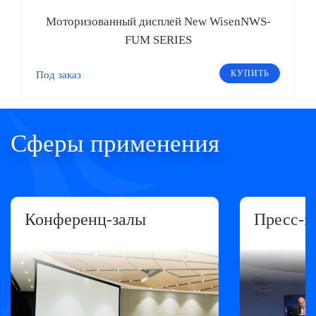
Моторизованный дисплей New WisenNWS-
FUM SERIES
КУПИТЬ
Под заказ
Сферы применения
Конференц-залы
Пресc-ц