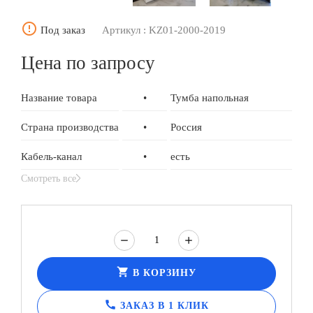
error_outline
Под заказ
Артикул : KZ01-2000-2019
Цена по запросу
Название товара
•
Тумба напольная
Страна производства
•
Россия
Кабель-канал
•
есть
Смотреть все
shopping_cart
В КОРЗИНУ
call
ЗАКАЗ В 1 КЛИК