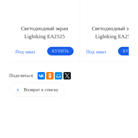
Светодиодный экран
Светодиодный экра
Lightking EA2525
Lightking EA2531
КУПИТЬ
КУПИТ
Под заказ
Под заказ
Поделиться
Возврат к списку
chevron_left