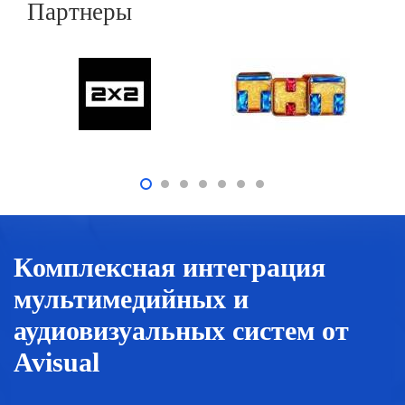
Партнеры
Комплексная интеграция
мультимедийных и
аудиовизуальных систем от
Avisual