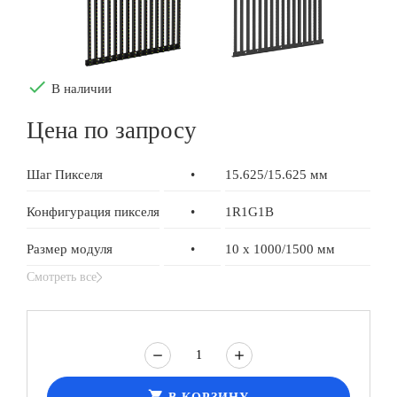
done
В наличии
Цена по запросу
Шаг Пикселя
•
15.625/15.625 мм
Конфигурация пикселя
•
1R1G1B
Размер модуля
•
10 x 1000/1500 мм
Смотреть все
shopping_cart