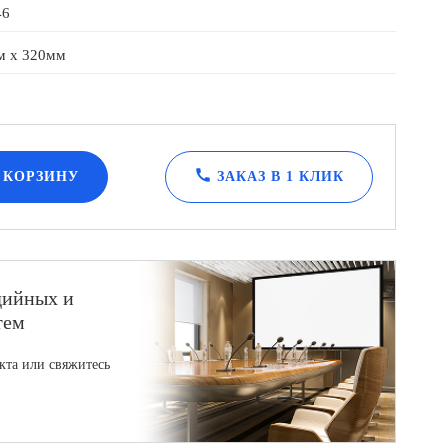
46
м x 320мм
call
 КОРЗИНУ
ЗАКАЗ В 1 КЛИК
дийных и
тем
кта или свяжитесь