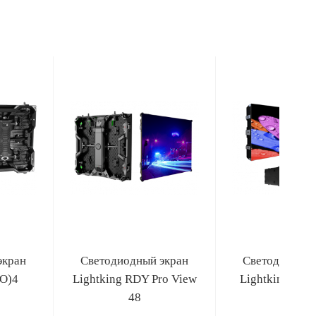
экран
Светодиодный экран
Светодиодный
(O)4
Lightking RDY Pro View
Lightking FX(
48