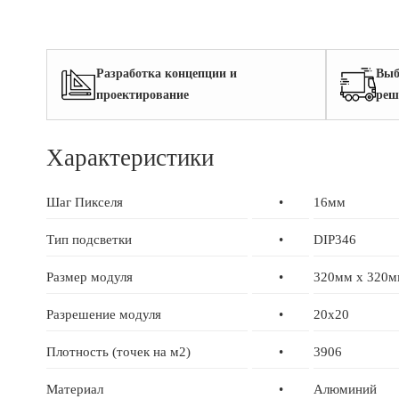
Разработка концепции и
Выб
проектирование
реш
Характеристики
Шаг Пикселя
•
16мм
Тип подсветки
•
DIP346
Размер модуля
•
320мм x 320м
Разрешение модуля
•
20x20
Плотность (точек на м2)
•
3906
Материал
•
Алюминий