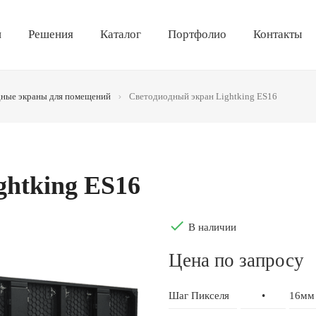
и
Решения
Каталог
Портфолио
Контакты
ные экраны для помещений
Светодиодный экран Lightking ES16
ghtking ES16
done
В наличии
Цена по запросу
Шаг Пикселя
•
16мм