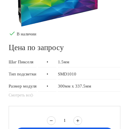
done
В наличии
Цена по запросу
Шаг Пикселя
•
1.5мм
Тип подсветки
•
SMD1010
Размер модуля
•
300мм x 337.5мм
Смотреть все