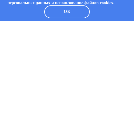
персональных данных и использование файлов cookies.
ОК
О КОМПАНИИ
О компании
Каталог
Решения
Портфолио
Контакты
Статьи
ПРОЕКТНЫЕ РЕШЕНИЯ