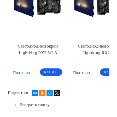
Светодиодный экран
Светодиодный экра
Lightking RX2.5/2.6
Lightking RX2/3
КУПИТЬ
КУПИТ
Под заказ
Под заказ
Поделиться
Возврат к списку
chevron_left