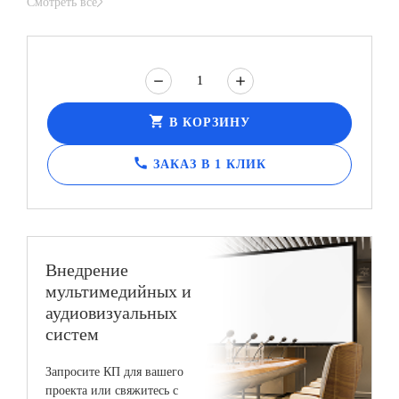
Смотреть все
shopping_cart
В КОРЗИНУ
call
ЗАКАЗ В 1 КЛИК
Внедрение
мультимедийных и
аудиовизуальных
систем
Запросите КП для вашего
проекта или свяжитесь с