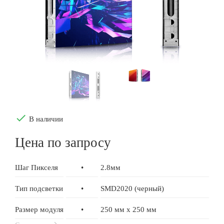
done
В наличии
Цена по запросу
Шаг Пикселя
•
2.8мм
Тип подсветки
•
SMD2020 (черный)
Размер модуля
•
250 мм x 250 мм