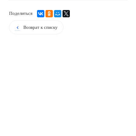
Поделиться
Возврат к списку
chevron_left