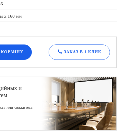
46
м x 160 мм
call
 КОРЗИНУ
ЗАКАЗ В 1 КЛИК
дийных и
тем
кта или свяжитесь