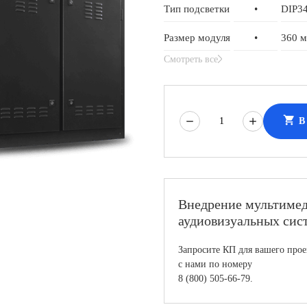
Тип подсветки
•
DIP3
Размер модуля
•
360 м
Смотреть все
shopping_cart
В
Внедрение мультиме
аудиовизуальных сис
Запросите КП для вашего прое
с нами по номеру
8 (800) 505-66-79.