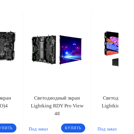
экран
Светодиодный экран
Светодиодный
(O)4
Lightking RDY Pro View
Lightking FX(
48
УПИТЬ
КУПИТЬ
Под заказ
Под заказ