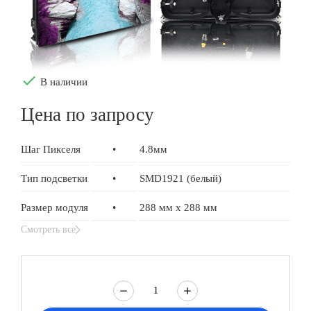
done
В наличии
Цена по запросу
Шаг Пикселя
•
4.8мм
Тип подсветки
•
SMD1921 (белый)
Размер модуля
•
288 мм x 288 мм
Смотреть все