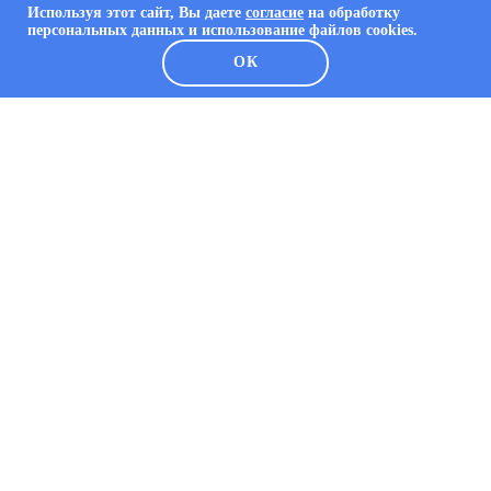
Используя этот сайт, Вы даете
согласие
на обработку
персональных данных и использование файлов cookies.
ОК
О КОМПАНИИ
О компании
Каталог
Решения
Портфолио
Контакты
Статьи