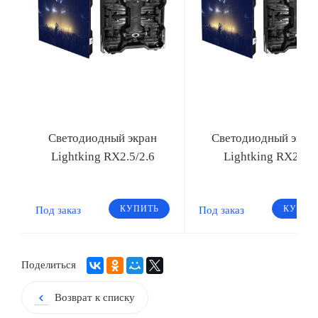
Светодиодный экран
Светодиодный экра
Lightking RX2.5/2.6
Lightking RX2/3
КУПИТЬ
КУПИТ
Под заказ
Под заказ
Поделиться
Возврат к списку
chevron_left